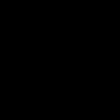
Accedi
Registrati