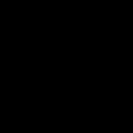
Anmelden
Registrieren