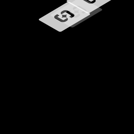
Caricamento