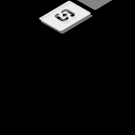
Caricamento