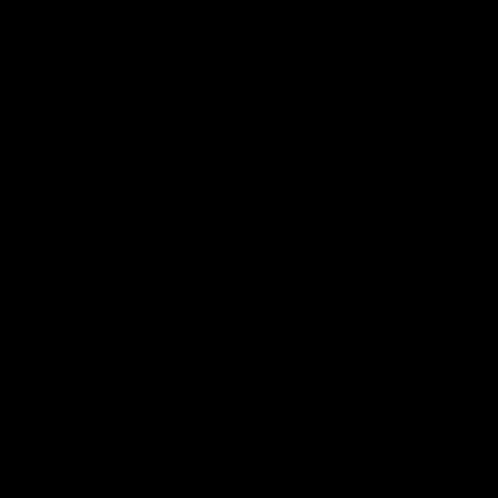
Accedi
Registrati