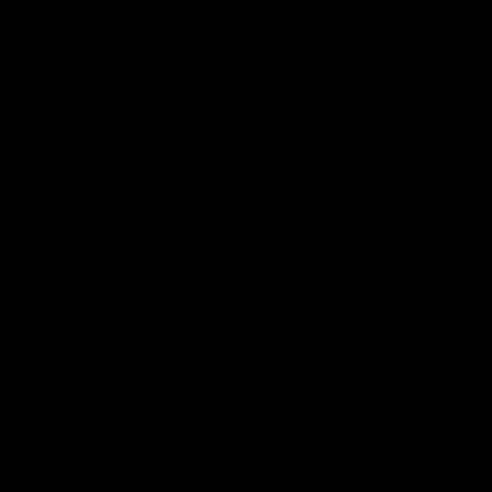
Accedi
Registrati