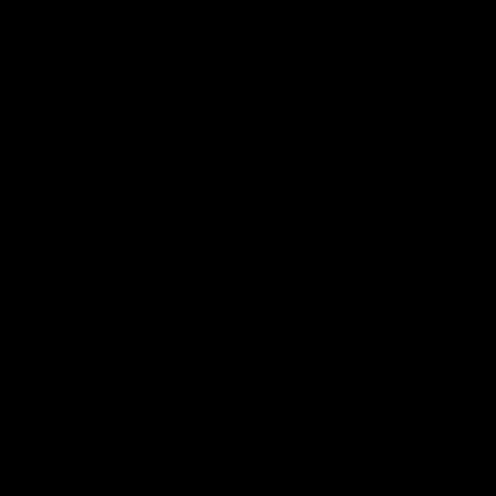
Accedi
Registrati