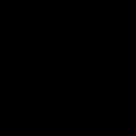
Anmelden
Registr
Casino
Sport
Suchen