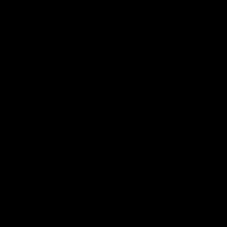
Anmelden
Registrieren