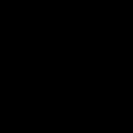
Accedi
Registrati