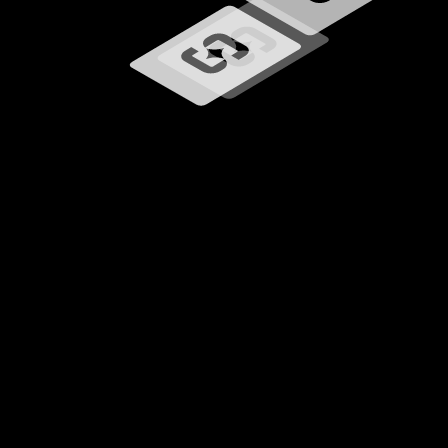
Caricamento