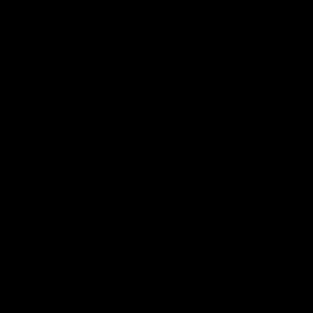
Accedi
Registrati