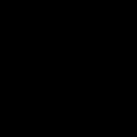
Accedi
Registrati