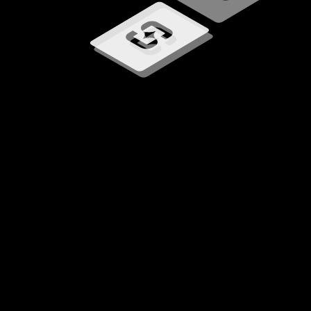
Caricamento