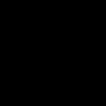
Accedi
Registrati